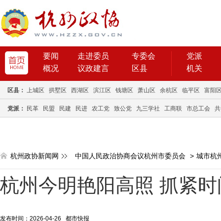
要闻
走进委员
专委会
党派
概况
议政建言
区县
机关
区县：
上城区
拱墅区
西湖区
滨江区
钱塘区
萧山区
余杭区
临平区
富阳
党派：
民革
民盟
民建
民进
农工党
致公党
九三学社
工商联
市总工会
共
杭州政协新闻网
中国人民政治协商会议杭州市委员会
>
城市杭
杭州今明艳阳高照 抓紧时
发布时间：2026-04-26 都市快报