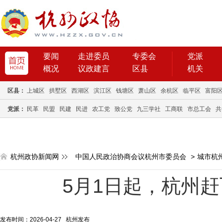
要闻
走进委员
专委会
党派
概况
议政建言
区县
机关
区县：
上城区
拱墅区
西湖区
滨江区
钱塘区
萧山区
余杭区
临平区
富阳
党派：
民革
民盟
民建
民进
农工党
致公党
九三学社
工商联
市总工会
共
杭州政协新闻网
中国人民政治协商会议杭州市委员会
>
城市杭
5月1日起，杭州
发布时间：2026-04-27 杭州发布