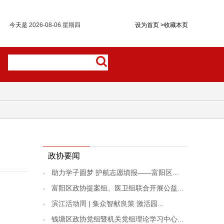
今天是
2026-08-06 星期四
设为首页
>
收藏本页
政协要闻
助力学子圆梦 护航志愿填报——富阳区...
富阳区政协提案组、医卫组联合开展公益...
滨江活动周 | 集众智献良策 激活园...
钱塘区政协党组暨机关党组理论学习中心...