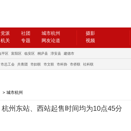
党派
社团
城市杭州
摄影
机关
专题
网友论道
视频
临平区
富阳区
临安区
桐庐县
淳安县
建德市
市总工会
共青团
市妇联
市文联
市科协
市侨联
社科联
>
城市杭州
杭州东站、西站起售时间均为10点45分