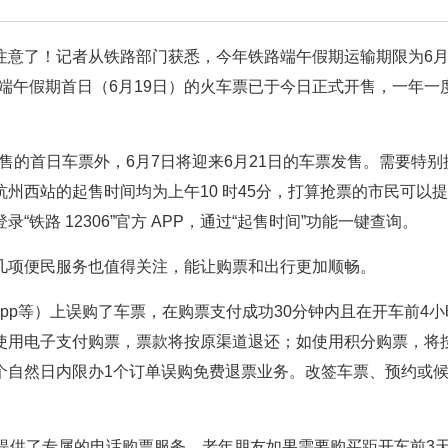
意了！记者从铁路部门获悉，今年铁路端午假期运输期限为6月
定，端午假期首日（6月19日）的火车票已于今日正式开售，一年一
开售的首日车票外，6月7日将迎来6月21日的车票发售。需要特别
州西站的起售时间均为上午10 时45分，打算抢票的市民可以
铁路 12306”官方 APP，通过“起售时间”功能一键查询。
几项便民服务也值得关注，能让购票和出行更加顺畅。
App等）上误购了车票，在购票支付成功30分钟内且在开车前4小
使用电子支付购票，票款将按原渠道退还；如使用积分购票，将
个自然日内限办1个订单误购免费退票业务。改签车票、预约或
提供了专属的电话购票服务。老年朋友如果需要购买距开车前3