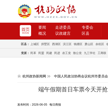
要闻
走进委员
专委会
概况
议政建言
区县
区县：
上城区
拱墅区
西湖区
滨江区
钱塘区
萧山区
余杭区
党派：
民革
民盟
民建
民进
农工党
致公党
九三学社
工商联
杭州政协新闻网
中国人民政治协商会议杭州市委员会
端午假期首日车票今天开抢 
发布时间：2026-06-05 每日商报