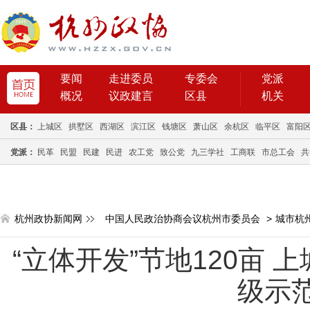
要闻
走进委员
专委会
党派
概况
议政建言
区县
机关
区县：
上城区
拱墅区
西湖区
滨江区
钱塘区
萧山区
余杭区
临平区
富阳
党派：
民革
民盟
民建
民进
农工党
致公党
九三学社
工商联
市总工会
共
杭州政协新闻网
中国人民政治协商会议杭州市委员会
>
城市杭
“立体开发”节地120亩
级示