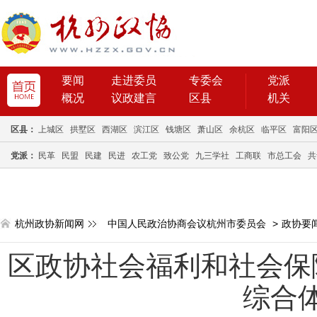
要闻
走进委员
专委会
党派
概况
议政建言
区县
机关
区县：
上城区
拱墅区
西湖区
滨江区
钱塘区
萧山区
余杭区
临平区
富阳
党派：
民革
民盟
民建
民进
农工党
致公党
九三学社
工商联
市总工会
共
杭州政协新闻网
中国人民政治协商会议杭州市委员会
>
政协要
区政协社会福利和社会保
综合