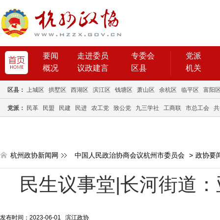
要闻
走进委员
专委会
党派
概况
议政建言
区县
机关
区县：
上城区
拱墅区
西湖区
滨江区
钱塘区
萧山区
余杭区
临平区
富阳
党派：
民革
民盟
民建
民进
农工党
致公党
九三学社
工商联
市总工会
共
杭州政协新闻网
中国人民政治协商会议杭州市委员会
>
政协要
民生议事堂|长河街道：
发布时间：2023-06-01 滨江政协