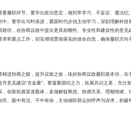
重要履职环节。要学出政治坚定，做到常学习、不妄议、遵法纪
职中。要学出与时俱进，紧跟时代步伐主动学习，深刻理解科技
新路径，在协商议政中提出更具前瞻性、专业性和建设性的意见
要求和重点工作，切实增强贯彻落实的使命自觉，确保履职方向
要精进协商之能，提升议政之效，练好协商议政履职基本功，在
升意见建议“含金量”。要凝聚团结之力，拓展共识之基，充分
系，创新拓展渠道载体，多做解疑释惑、协调关系、理顺情绪、
有民、眼中有活、干中有份，主动倾听群众的呼声与诉求，积极