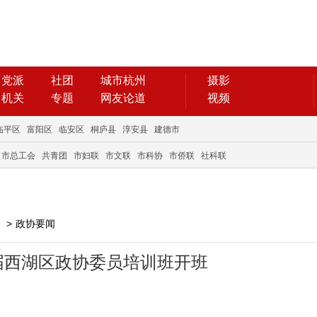
党派
社团
城市杭州
摄影
机关
专题
网友论道
视频
临平区
富阳区
临安区
桐庐县
淳安县
建德市
市总工会
共青团
市妇联
市文联
市科协
市侨联
社科联
>
政协要闻
六届西湖区政协委员培训班开班