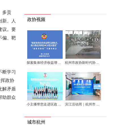
、多贡
政协视频
创新、人
建议。要
不偏、靶
探索集体经济收益增 ...
杭州市政协新时代协 ...
不断学习
发挥政协
化解矛盾
帮助群众
小主播带您走进区政 ...
滨江活动周｜杭州市 ...
城市杭州