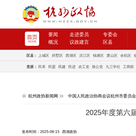
要闻
走进委员
专委会
概况
议政建言
区县
区县：
上城区
拱墅区
西湖区
滨江区
钱塘区
萧山区
余杭区
党派：
民革
民盟
民建
民进
农工党
致公党
九三学社
工商联
杭州政协新闻网
中国人民政治协商会议杭州市委员会
2025年度第
发布时间：2025-08-15 西湖政协