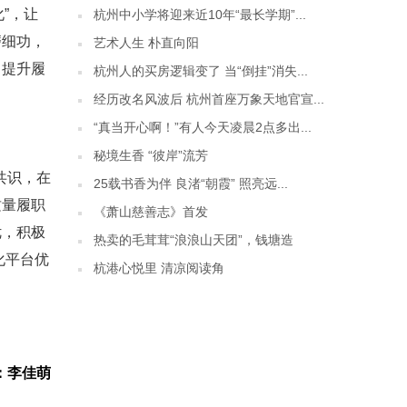
”，让
杭州中小学将迎来近10年“最长学期”...
磨细功，
艺术人生 朴直向阳
，提升履
杭州人的买房逻辑变了 当“倒挂”消失...
经历改名风波后 杭州首座万象天地官宣...
“真当开心啊！”有人今天凌晨2点多出...
秘境生香 “彼岸”流芳
共识，在
25载书香为伴 良渚“朝霞” 照亮远...
质量履职
《萧山慈善志》首发
优，积极
热卖的毛茸茸“浪浪山天团”，钱塘造
化平台优
杭港心悦里 清凉阅读角
：李佳萌