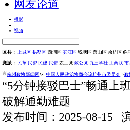
网友论道
摄影
视频
区县：
上城区
拱墅区
西湖区
滨江区
钱塘区
萧山区
余杭区
临
党派：
民革
民盟
民建
民进
农工党
致公党
九三学社
工商联
市
杭州政协新闻网
中国人民政治协商会议杭州市委员会
>
政
“5分钟接驳巴士”畅通上
破解通勤难题
发布时间：2025-08-15