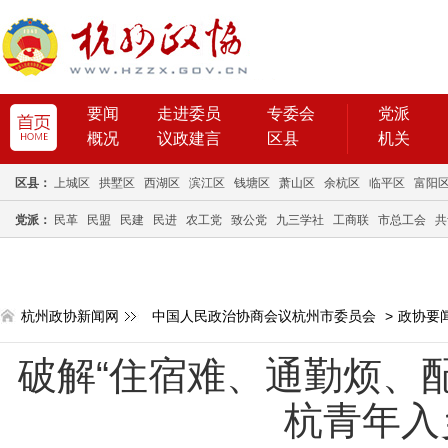
要闻
走进委员
专委会
党派
概况
议政建言
区县
机关
区县：
上城区
拱墅区
西湖区
滨江区
钱塘区
萧山区
余杭区
临平区
富阳
党派：
民革
民盟
民建
民进
农工党
致公党
九三学社
工商联
市总工会
共
杭州政协新闻网
中国人民政治协商会议杭州市委员会
>
政协要
破解“住宿难、通勤烦、
杭青年入