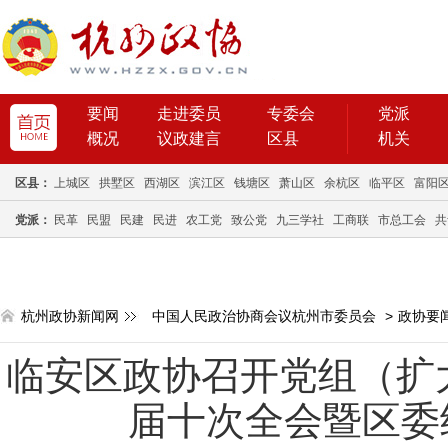
要闻
走进委员
专委会
党派
概况
议政建言
区县
机关
区县：
上城区
拱墅区
西湖区
滨江区
钱塘区
萧山区
余杭区
临平区
富阳
党派：
民革
民盟
民建
民进
农工党
致公党
九三学社
工商联
市总工会
共
杭州政协新闻网
中国人民政治协商会议杭州市委员会
>
政协要
临安区政协召开党组（扩
届十次全会暨区委