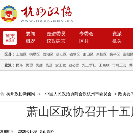
要闻
走进委员
专委会
党派
概况
议政建言
区县
机关
区县：
上城区
拱墅区
西湖区
滨江区
钱塘区
萧山区
余杭区
临平区
富阳
党派：
民革
民盟
民建
民进
农工党
致公党
九三学社
工商联
市总工会
共
杭州政协新闻网
中国人民政治协商会议杭州市委员会
>
政协要
萧山区政协召开十五
发布时间：2026-01-09 萧山政协