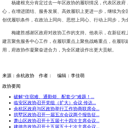
杨建根充分肯定过去一年区政协的履职情况，代表区政府
心，在增进团结、服务发展、高效履职上更进一步，继续为全
创优履职条件，在政治上同向、思想上同心、行动上同步，为
梅建胜感谢区政府对政协工作的支持。他表示，在新征程
建言聚焦服务中心工作，在履职重点上聚焦战略重点，在履职
用，府政协作凝聚奋进合力，为全区建设作出更大贡献。
来源：余杭政协
作者：
编辑：李佳萌
政协要闻
破解“住宿难、通勤烦、配套少”难题！...
临安区政协召开党组（扩大）会议 传达...
余杭区政府与区政协举行工作协商联席会...
拱墅区政协召开一届五次会议两个报告征...
萧山区政协召开十五届七十四次主席会议...
建德市政协召开十五届五十七次主席会议...