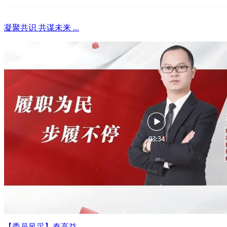
凝聚共识 共谋未来 ...
【委员风采】秦高益 ...