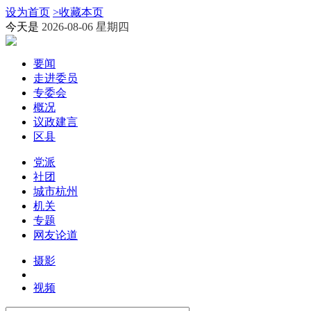
设为首页
>
收藏本页
今天是
2026-08-06 星期四
要闻
走进委员
专委会
概况
议政建言
区县
党派
社团
城市杭州
机关
专题
网友论道
摄影
视频