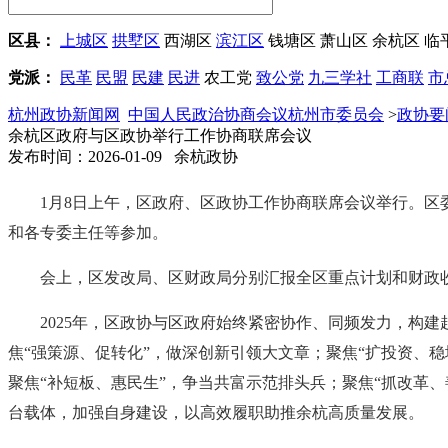
区县：
上城区
拱墅区
西湖区
滨江区
钱塘区
萧山区
余杭区
临
党派：
民革
民盟
民建
民进
农工党
致公党
九三学社
工商联
市
杭州政协新闻网
中国人民政治协商会议杭州市委员会
>
政协要
余杭区政府与区政协举行工作协商联席会议
发布时间：2026-01-09 余杭政协
1月8日上午，
区政府、区政协工作协商联席会议举行。区
和各专委主任等参加。
会上，区发改局、区财政局分别汇报全区重点计划和财政收支
2025年，区政协与区政府始终紧密协作、同频发力，构
焦“强策源、促转化”，做深创新引领大文章；聚焦“扩投资、稳
聚焦“补短板、惠民生”，争当共富示范排头兵；聚焦“抓改革
台载体，加强自身建设，以高效履职助推余杭高质量发展。