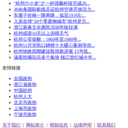
“杭州六小龙”之一的强脑科技完成20...
30余条国际航线见证杭州空港开放活力...
车厘子价格一降再降，低至19.9元/...
入选全球“20个零废物城市”杭州是怎...
浙江新春文化惠民活动年味拉满
杭州或迎10天以上连晴天气
杭州公安提醒：1960年至1980年...
杭州12月市民口碑榜十大暖心案例等你...
杭州地铁四期建设取得新进展 15号线...
涵盖吃喝玩乐多个板块 钱江世纪城今年...
友情链接
全国政协
浙江省政协
中国杭州
杭州人大
北京市政协
上海市政协
宁波市政协
关于我们
|
网站简介
|
帮助信息
|
法律声明
|
联系我们