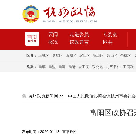
要闻
走进委员
专委会
概况
议政建言
区县
区县：
上城区
拱墅区
西湖区
滨江区
钱塘区
萧山区
余杭区
党派：
民革
民盟
民建
民进
农工党
致公党
九三学社
工商联
杭州政协新闻网
中国人民政治协商会议杭州市委员会
富阳区政协召
发布时间：2026-01-13 富阳政协