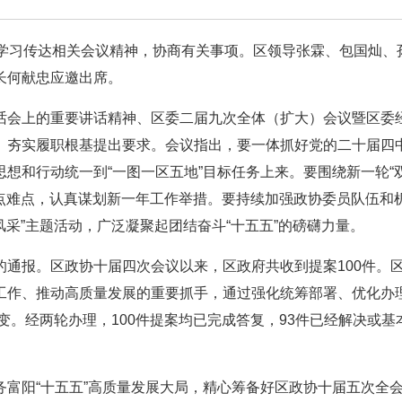
，学习传达相关会议精神，协商有关事项。区领导张霖、包国灿、
长何献忠应邀出席。
话会上的重要讲话精神、区委二届九次全体（扩大）会议暨区委
、夯实履职根基提出要求。会议指出，要一体抓好党的二十届四
想和行动统一到“一图一区五地”目标任务上来。要围绕新一轮“
重点难点，认真谋划新一年工作举措。要持续加强政协委员队伍和
风采”主题活动，广泛凝聚起团结奋斗“十五五”的磅礴力量。
通报。区政协十届四次会议以来，区政府共收到提案100件。
工作、推动高质量发展的重要抓手，通过强化统筹部署、优化办
转变。经两轮办理，100件提案均已完成答复，93件已经解决或基
富阳“十五五”高质量发展大局，精心筹备好区政协十届五次全