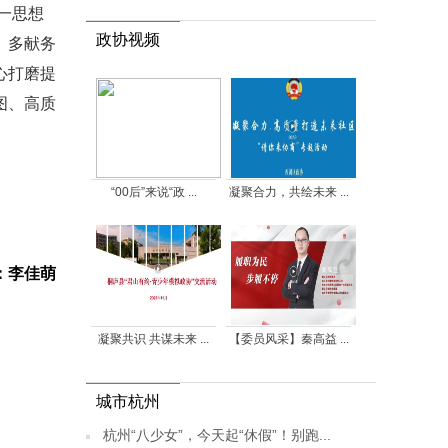
一思想
政协视频
、多献务
心打磨提
图、高质
“00后”来说“政 ...
凝聚合力，共绘未来 ...
：李佳萌
凝聚共识 共谋未来 ...
【委员风采】秦高益 ...
城市杭州
杭州“八少女”，今天起“休假”！别跑...