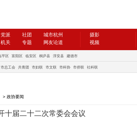
党派
社团
城市杭州
摄影
机关
专题
网友论道
视频
临平区
富阳区
临安区
桐庐县
淳安县
建德市
市总工会
共青团
市妇联
市文联
市科协
市侨联
社科联
>
政协要闻
开十届二十二次常委会会议