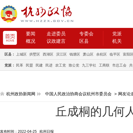
要闻
走进委员
专委会
党派
概况
议政建言
区县
机关
区县：
上城区
拱墅区
西湖区
滨江区
钱塘区
萧山区
余杭区
临平区
富阳
党派：
民革
民盟
民建
民进
农工党
致公党
九三学社
工商联
市总工会
共
杭州政协新闻网
中国人民政治协商会议杭州市委员会
>
网友论
丘成桐的几何
发布时间：2022-04-25 杭州日报