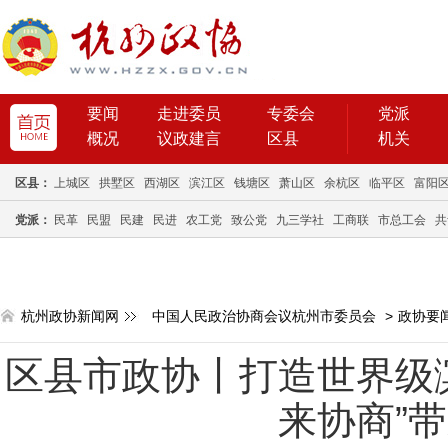
要闻
走进委员
专委会
党派
概况
议政建言
区县
机关
区县：
上城区
拱墅区
西湖区
滨江区
钱塘区
萧山区
余杭区
临平区
富阳
党派：
民革
民盟
民建
民进
农工党
致公党
九三学社
工商联
市总工会
共
杭州政协新闻网
中国人民政治协商会议杭州市委员会
>
政协要
区县市政协丨打造世界级
来协商”