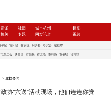
党派
社团
城市杭州
摄影
机关
专题
网友论道
视频
临平区
富阳区
临安区
桐庐县
淳安县
建德市
市总工会
共青团
市妇联
市文联
市科协
市侨联
社科联
>
政协要闻
市政协“六送”活动现场，他们连连称赞