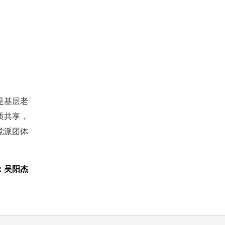
是基层老
质共享，
党派团体
：吴阳杰