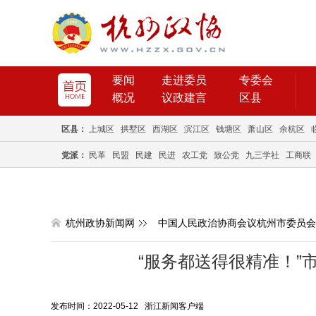
要闻
走进委员
专委会
概况
议政建言
区县
区县：
上城区
拱墅区
西湖区
滨江区
钱塘区
萧山区
余杭区
党派：
民革
民盟
民建
民进
农工党
致公党
九三学社
工商联
杭州政协新闻网
中国人民政治协商会议杭州市委员会
“服务都送得很精准！”
发布时间：2022-05-12 浙江新闻客户端