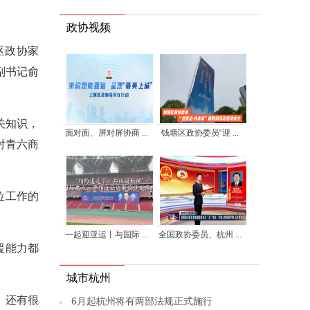
政协视频
区政协家
副书记俞
关知识，
面对面、屏对屏协商 ...
钱塘区政协委员“迎 ...
对青六商
位工作的
一起迎亚运丨与国际 ...
全国政协委员、杭州 ...
援能力都
城市杭州
，还有很
6月起杭州将有两部法规正式施行