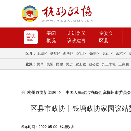
要闻
走进委员
专委会
概况
议政建言
区县
区县：
上城区
拱墅区
西湖区
滨江区
钱塘区
萧山区
余杭区
党派：
民革
民盟
民建
民进
农工党
致公党
九三学社
工商联
杭州政协新闻网
中国人民政治协商会议杭州市委员会
区县市政协丨钱塘政协家园议站
发布时间：2022-05-09 钱塘政协