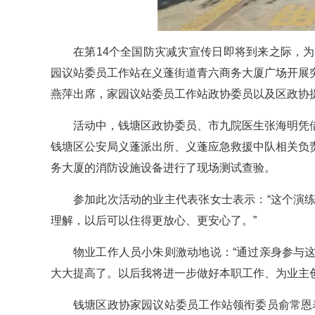
在第14个全国防灾减灾宣传日即将到来之际，
园议站委员工作站在义蓬街道青六商务大厦广场开展
燕萍出席，家园议站委员工作站政协委员以及区政协
活动中，钱塘区政协委员、市九院医生张海明凭
钱塘区公安局义蓬派出所、义蓬应急救援中队相关负
务大厦的消防设施设备进行了现场测试查验。
参加此次活动的业主代表张女士表示：“这个演
理解，以后可以住得更放心、更安心了。”
物业工作人员小朱则激动地说：“通过亲身参与
大大提高了。以后我将进一步做好本职工作、为业主创
钱塘区政协家园议站委员工作站领衔委员俞常恩