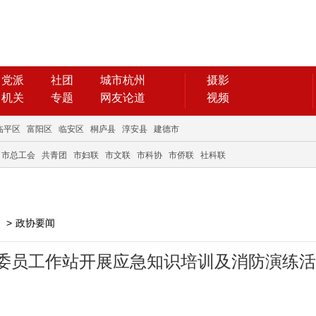
党派
社团
城市杭州
摄影
机关
专题
网友论道
视频
临平区
富阳区
临安区
桐庐县
淳安县
建德市
市总工会
共青团
市妇联
市文联
市科协
市侨联
社科联
>
政协要闻
委员工作站开展应急知识培训及消防演练活