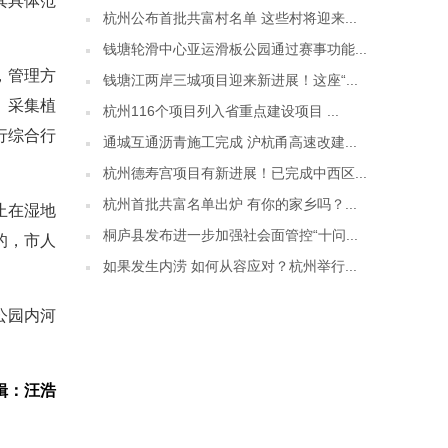
其具体范
杭州公布首批共富村名单 这些村将迎来...
钱塘轮滑中心亚运滑板公园通过赛事功能...
，管理方
钱塘江两岸三城项目迎来新进展！这座“...
、采集植
杭州116个项目列入省重点建设项目 ...
行综合行
通城互通沥青施工完成 沪杭甬高速改建...
杭州德寿宫项目有新进展！已完成中西区...
杭州首批共富名单出炉 有你的家乡吗？...
止在湿地
桐庐县发布进一步加强社会面管控“十问...
的，市人
如果发生内涝 如何从容应对？杭州举行...
公园内河
辑：汪浩