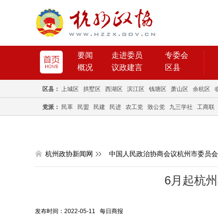
要闻
走进委员
专委会
概况
议政建言
区县
区县：
上城区
拱墅区
西湖区
滨江区
钱塘区
萧山区
余杭区
党派：
民革
民盟
民建
民进
农工党
致公党
九三学社
工商联
杭州政协新闻网
中国人民政治协商会议杭州市委员会
6月起杭
发布时间：2022-05-11 每日商报