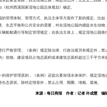
园东起紫金港路，西至绕城公路，南起沿山河，北至文二西路，
由《杭州西溪国家湿地公园总体规划》确定。
园的管理体制、管理方式、执法主体等方面作了新的规定。比如
量、生态平衡和公共安全的需要，对在湿地公园内捕捉水生动物
车辆船舶通行等制定管理规定；在执法主体上，规定湿地公园推
进行严格管理。《条例》规定除法律、行政法规另有规定外，禁
构）筑物。建设项目占地总面积或者建筑总面积超过三千平方米
。
一的保护管理原则，《条例》还提出要加强水体保护。规定湿地
持生态原状。除特定情形外，禁止占用、围圈、堵截、遮掩。
来源：每日商报
作者：记者 许成慧
编