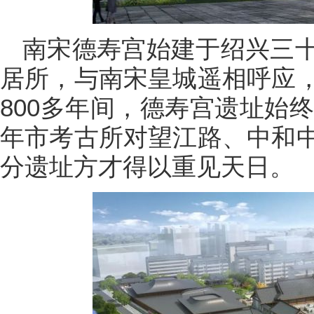
南宋德寿宫始建于绍兴三
居所，与南宋皇城遥相呼应
800多年间，德寿宫遗址始终
年市考古所对望江路、中和
分遗址方才得以重见天日。