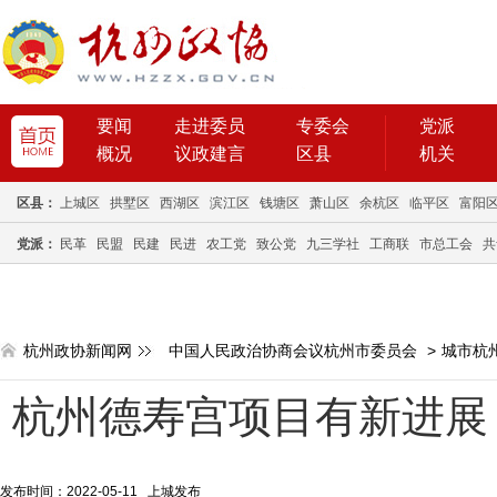
要闻
走进委员
专委会
党派
概况
议政建言
区县
机关
区县：
上城区
拱墅区
西湖区
滨江区
钱塘区
萧山区
余杭区
临平区
富阳
党派：
民革
民盟
民建
民进
农工党
致公党
九三学社
工商联
市总工会
共
杭州政协新闻网
中国人民政治协商会议杭州市委员会
>
城市杭
杭州德寿宫项目有新进展
发布时间：2022-05-11 上城发布