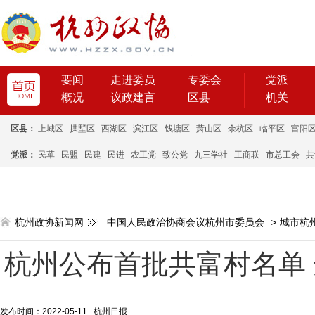
要闻
走进委员
专委会
党派
概况
议政建言
区县
机关
区县：
上城区
拱墅区
西湖区
滨江区
钱塘区
萧山区
余杭区
临平区
富阳
党派：
民革
民盟
民建
民进
农工党
致公党
九三学社
工商联
市总工会
共
杭州政协新闻网
中国人民政治协商会议杭州市委员会
>
城市杭
杭州公布首批共富村名单
发布时间：2022-05-11 杭州日报