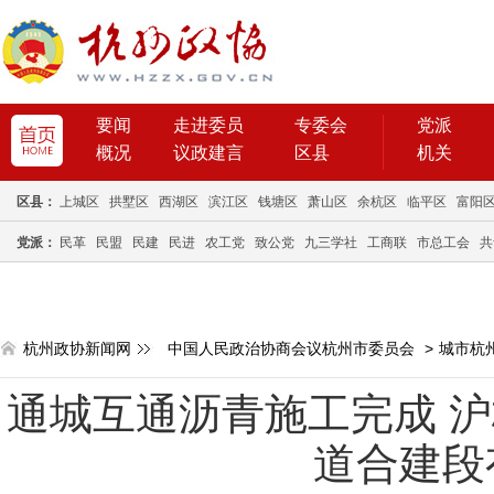
要闻
走进委员
专委会
党派
概况
议政建言
区县
机关
区县：
上城区
拱墅区
西湖区
滨江区
钱塘区
萧山区
余杭区
临平区
富阳
党派：
民革
民盟
民建
民进
农工党
致公党
九三学社
工商联
市总工会
共
杭州政协新闻网
中国人民政治协商会议杭州市委员会
>
城市杭
通城互通沥青施工完成 
道合建段