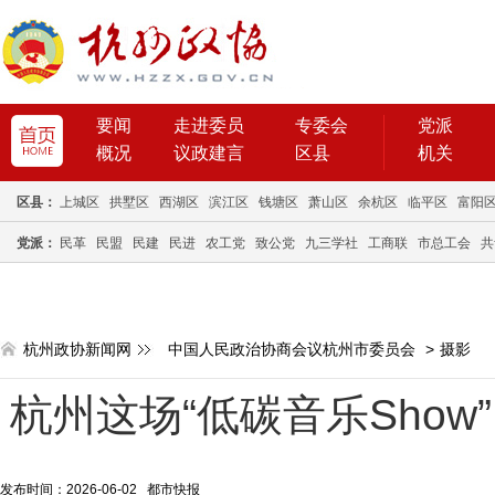
要闻
走进委员
专委会
党派
概况
议政建言
区县
机关
区县：
上城区
拱墅区
西湖区
滨江区
钱塘区
萧山区
余杭区
临平区
富阳
党派：
民革
民盟
民建
民进
农工党
致公党
九三学社
工商联
市总工会
共
杭州政协新闻网
中国人民政治协商会议杭州市委员会
>
摄影
杭州这场“低碳音乐Show
发布时间：2026-06-02 都市快报