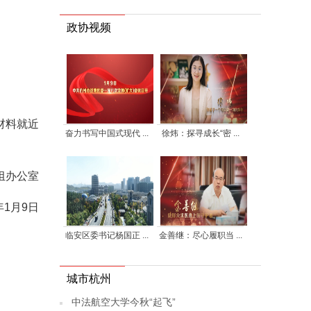
政协视频
材料就近
奋力书写中国式现代 ...
徐炜：探寻成长“密 ...
组办公室
年1月9日
临安区委书记杨国正 ...
金善继：尽心履职当 ...
城市杭州
中法航空大学今秋“起飞”