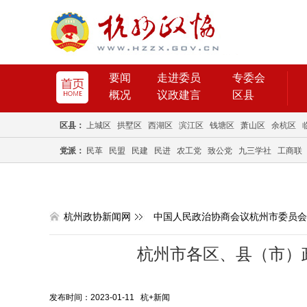
要闻
走进委员
专委会
概况
议政建言
区县
区县：
上城区
拱墅区
西湖区
滨江区
钱塘区
萧山区
余杭区
党派：
民革
民盟
民建
民进
农工党
致公党
九三学社
工商联
杭州政协新闻网
中国人民政治协商会议杭州市委员会
杭州市各区、县（市）
发布时间：2023-01-11 杭+新闻