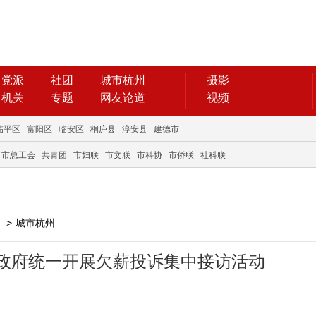
党派
社团
城市杭州
摄影
机关
专题
网友论道
视频
临平区
富阳区
临安区
桐庐县
淳安县
建德市
市总工会
共青团
市妇联
市文联
市科协
市侨联
社科联
>
城市杭州
政府统一开展欠薪投诉集中接访活动