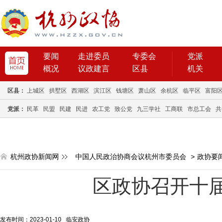
要闻
走进委员
专委会
党派
概况
议政建言
区县
机关
区县：
上城区
拱墅区
西湖区
滨江区
钱塘区
萧山区
余杭区
临平区
富阳
党派：
民革
民盟
民建
民进
农工党
致公党
九三学社
工商联
市总工会
共
杭州政协新闻网
中国人民政治协商会议杭州市委员会
>
政协要
区政协召开十
发布时间：2023-01-10 临安政协