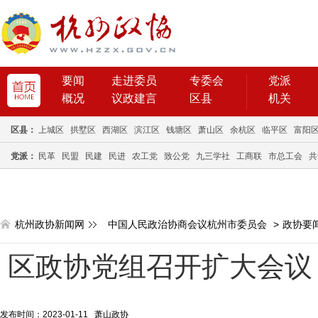
要闻
走进委员
专委会
党派
概况
议政建言
区县
机关
区县：
上城区
拱墅区
西湖区
滨江区
钱塘区
萧山区
余杭区
临平区
富阳
党派：
民革
民盟
民建
民进
农工党
致公党
九三学社
工商联
市总工会
共
杭州政协新闻网
中国人民政治协商会议杭州市委员会
>
政协要
区政协党组召开扩大会议
发布时间：2023-01-11 萧山政协