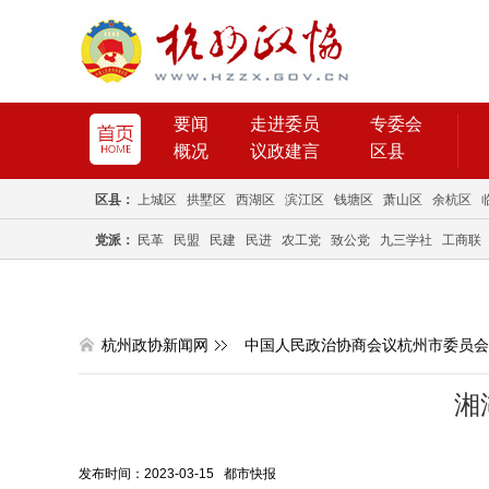
要闻
走进委员
专委会
概况
议政建言
区县
区县：
上城区
拱墅区
西湖区
滨江区
钱塘区
萧山区
余杭区
党派：
民革
民盟
民建
民进
农工党
致公党
九三学社
工商联
杭州政协新闻网
中国人民政治协商会议杭州市委员会
湘
发布时间：2023-03-15 都市快报