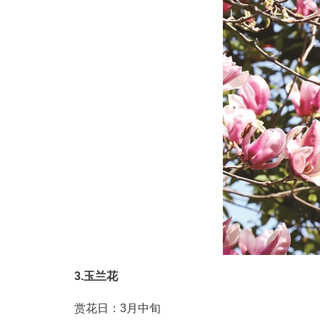
3.玉兰花
赏花日：3月中旬