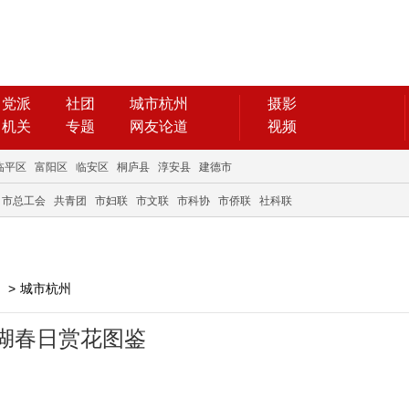
党派
社团
城市杭州
摄影
机关
专题
网友论道
视频
临平区
富阳区
临安区
桐庐县
淳安县
建德市
市总工会
共青团
市妇联
市文联
市科协
市侨联
社科联
>
城市杭州
湖春日赏花图鉴