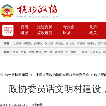
要闻
走进委员
专委会
党派
概况
议政建言
区县
机关
区县：
上城区
拱墅区
西湖区
滨江区
钱塘区
萧山区
余杭区
临平区
富阳
党派：
民革
民盟
民建
民进
农工党
致公党
九三学社
工商联
市总工会
共
杭州政协新闻网
中国人民政治协商会议杭州市委员会
>
政协要
政协委员话文明村建设，
发布时间：2023-03-14 淳安政协