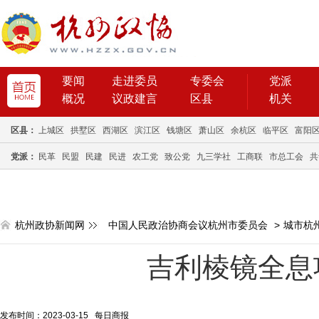
要闻
走进委员
专委会
党派
概况
议政建言
区县
机关
区县：
上城区
拱墅区
西湖区
滨江区
钱塘区
萧山区
余杭区
临平区
富阳
党派：
民革
民盟
民建
民进
农工党
致公党
九三学社
工商联
市总工会
共
杭州政协新闻网
中国人民政治协商会议杭州市委员会
>
城市杭
吉利棱镜全息
发布时间：2023-03-15 每日商报