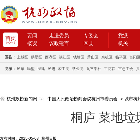
要闻
走进委员
专委会
党派
概况
议政建言
区县
机关
区县：
上城区
拱墅区
西湖区
滨江区
钱塘区
萧山区
余杭区
临平区
富阳
党派：
民革
民盟
民建
民进
农工党
致公党
九三学社
工商联
市总工会
共
杭州政协新闻网
中国人民政治协商会议杭州市委员会
>
城市杭
桐庐 菜地垃
发布时间：2025-05-08 杭州日报