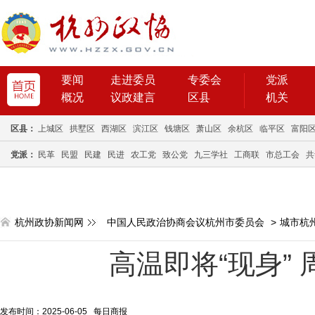
要闻
走进委员
专委会
党派
概况
议政建言
区县
机关
区县：
上城区
拱墅区
西湖区
滨江区
钱塘区
萧山区
余杭区
临平区
富阳
党派：
民革
民盟
民建
民进
农工党
致公党
九三学社
工商联
市总工会
共
杭州政协新闻网
中国人民政治协商会议杭州市委员会
>
城市杭
高温即将“现身” 
发布时间：2025-06-05 每日商报