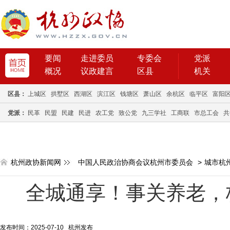
要闻
走进委员
专委会
党派
概况
议政建言
区县
机关
区县：
上城区
拱墅区
西湖区
滨江区
钱塘区
萧山区
余杭区
临平区
富阳
党派：
民革
民盟
民建
民进
农工党
致公党
九三学社
工商联
市总工会
共
杭州政协新闻网
中国人民政治协商会议杭州市委员会
>
城市杭
​全城通享！事关养老
发布时间：2025-07-10 杭州发布