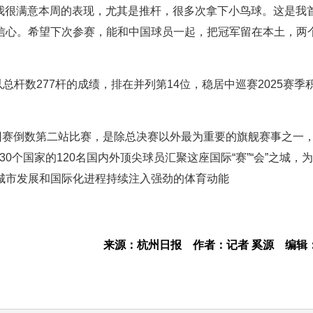
“我很满意本周的表现，尤其是推杆，很多次拿下小鸟球。这是我
信心。希望下次参赛，能和中国球员一起，把冠军留在本土，两
总杆数277杆的成绩，排在并列第14位，稳居中巡赛2025赛季
巡回赛倒数第二站比赛，是除总决赛以外最为重要的旗舰赛事之一
0个国家的120名国内外顶尖球员汇聚这座国际“赛”“会”之城，
城市发展和国际化进程持续注入强劲的体育动能
来源：杭州日报
作者：记者 奚源
编辑