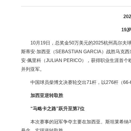
2
19
10月19日，总奖金50万美元的2025杭州高
斯蒂安·加西亚（SEBASTIAN GARCIA）战胜马克西
安·佩里科（JULIAN PERICO），获得职业生
并列亚军。
中国球员柴博文决赛轮交出71杆，以276杆（66-6
加西亚逆转取胜
“马略卡之路”跃升至第7位
本次赛事的冠军争夺主要在加西亚、斯坦莱希纳
悬念，实现逆转取胜。