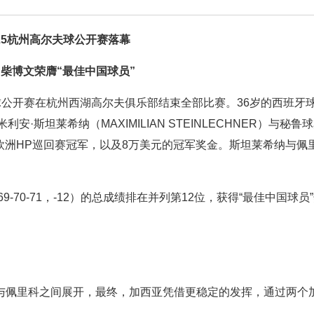
025杭州高尔夫球公开赛落幕
岁柴博文荣膺“最佳中国球员”
尔夫球公开赛在杭州西湖高尔夫俱乐部结束全部比赛。36岁的西班牙
米利安·斯坦莱希纳（MAXIMILIAN STEINLECHNER）与秘鲁
涯首个欧洲HP巡回赛冠军，以及8万美元的冠军奖金。斯坦莱希纳与佩
9-70-71，-12）的总成绩排在并列第12位，获得“最佳中国球员
与佩里科之间展开，最终，加西亚凭借更稳定的发挥，通过两个