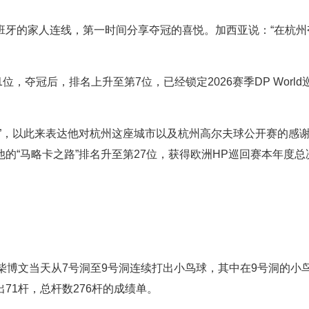
班牙的家人连线，第一时间分享夺冠的喜悦。加西亚说：“在杭州
位，夺冠后，排名上升至第7位，已经锁定2026赛季DP World
”，以此来表达他对杭州这座城市以及杭州高尔夫球公开赛的感
的“马略卡之路”排名升至第27位，获得欧洲HP巡回赛本年度总
柴博文当天从7号洞至9号洞连续打出小鸟球，其中在9号洞的小
71杆，总杆数276杆的成绩单。