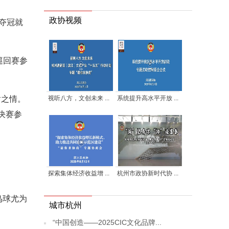
政协视频
夺冠就
巡回赛参
视听八方，文创未来 ...
系统提升高水平开放 ...
谢之情。
决赛参
探索集体经济收益增 ...
杭州市政协新时代协 ...
鸟球尤为
城市杭州
“中国创造——2025CIC文化品牌...