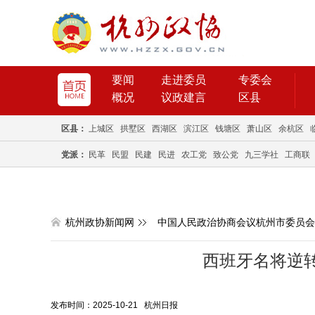
要闻
走进委员
专委会
概况
议政建言
区县
区县：
上城区
拱墅区
西湖区
滨江区
钱塘区
萧山区
余杭区
党派：
民革
民盟
民建
民进
农工党
致公党
九三学社
工商联
杭州政协新闻网
中国人民政治协商会议杭州市委员会
西班牙名将逆转
发布时间：2025-10-21 杭州日报