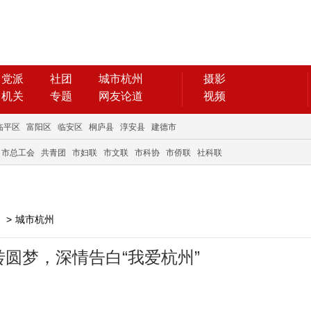
党派
社团
城市杭州
摄影
机关
专题
网友论道
视频
临平区
富阳区
临安区
桐庐县
淳安县
建德市
市总工会
共青团
市妇联
市文联
市科协
市侨联
社科联
>
城市杭州
圆梦，深情告白“我爱杭州”