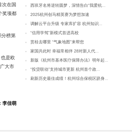
首次在国
西班牙名将逆转圆梦，深情告白“我爱杭...
个奖项都
2025杭州创马精英赛为梦想加速
调解云平台升级 专家库扩容 杭州知识...
“信用学驾”新模式首进高校
积分榜第
赏桂去哪里 “气象地图”来帮您
家国共此时 幸福常相伴 28对新人代...
，也是欧
新版《杭州市基本医疗保障办法》明年起...
为广大市
“投贷联动”支持城市更新 杭州首个政...
刷新历史最佳成绩！杭州综合保税区跻身...
：李佳萌