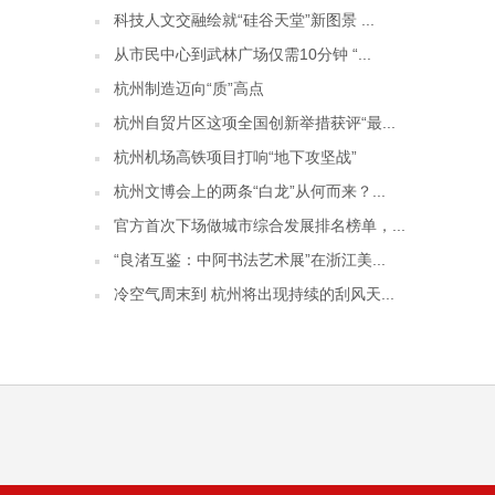
科技人文交融绘就“硅谷天堂”新图景 ...
从市民中心到武林广场仅需10分钟 “...
杭州制造迈向“质”高点
杭州自贸片区这项全国创新举措获评“最...
杭州机场高铁项目打响“地下攻坚战”
杭州文博会上的两条“白龙”从何而来？...
官方首次下场做城市综合发展排名榜单，...
“良渚互鉴：中阿书法艺术展”在浙江美...
冷空气周末到 杭州将出现持续的刮风天...