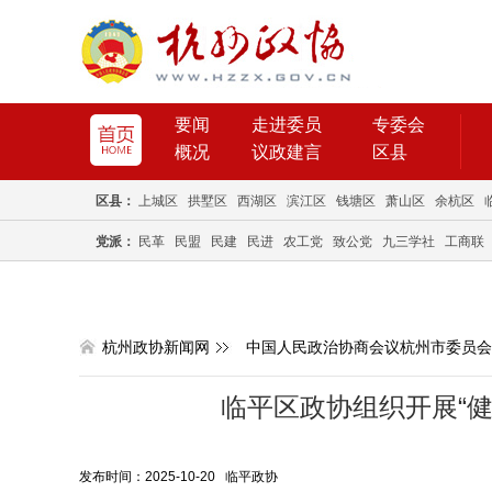
要闻
走进委员
专委会
概况
议政建言
区县
区县：
上城区
拱墅区
西湖区
滨江区
钱塘区
萧山区
余杭区
党派：
民革
民盟
民建
民进
农工党
致公党
九三学社
工商联
杭州政协新闻网
中国人民政治协商会议杭州市委员会
临平区政协组织开展“健
发布时间：2025-10-20 临平政协