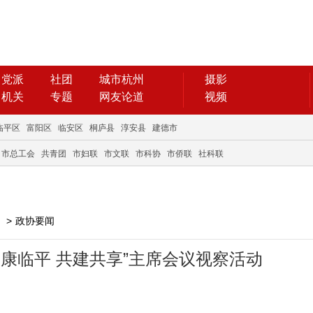
党派
社团
城市杭州
摄影
机关
专题
网友论道
视频
临平区
富阳区
临安区
桐庐县
淳安县
建德市
市总工会
共青团
市妇联
市文联
市科协
市侨联
社科联
>
政协要闻
康临平 共建共享”主席会议视察活动