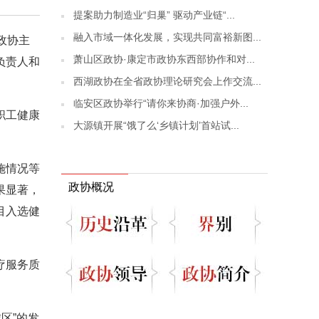
提案助力制造业“归巢” 驱动产业链“...
融入市域一体化发展，实现共同富裕新图...
政协主
萧山区政协·康定市政协东西部协作和对...
负责人和
西湖政协在全省政协理论研究会上作交流...
临安区政协举行“请你来协商·加强户外...
职工健康
大源镇开展“饿了么‘乡镇计划’首站试...
施情况等
政协概况
果显著，
目入选健
疗服务质
区”的发