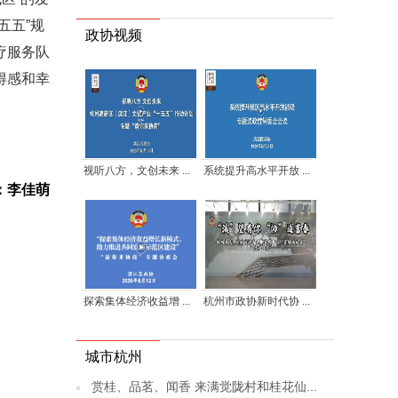
五五”规
政协视频
疗服务队
得感和幸
视听八方，文创未来 ...
系统提升高水平开放 ...
：李佳萌
探索集体经济收益增 ...
杭州市政协新时代协 ...
城市杭州
赏桂、品茗、闻香 来满觉陇村和桂花仙...