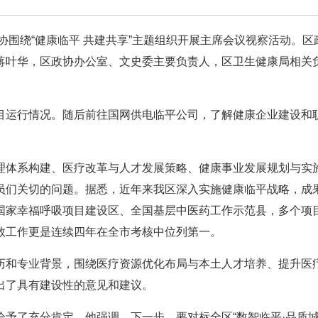
协围绕“健康临平 共建共享”主题组织开展主席会议视察活动。区
蒋叶华，区政协办公室、文史委主要负责人，区卫生健康局相关
目运行情况。随后前往国网供电临平公司，了解健康企业建设和
理体系构建、医疗改革与人才发展策略、健康事业发展规划与实
员们关切的问题。据悉，近年来我区深入实施健康临平战略，成
国家幸福呼吸项目建设区、全国基层中医药工作示范县，多个项
救工作更是连续四年在全市考核中位列第一。
历和专业背景，围绕医疗资源优化布局与本土人才培养、提升医
出了具有建设性的意见和建议。
予了充分肯定。他强调，下一步，要对标全区“数智临平·品质城