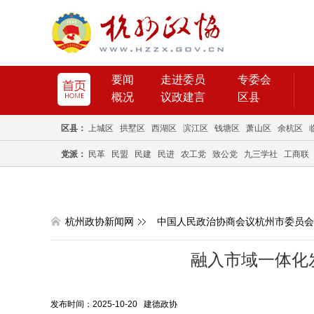
要闻
走进委员
专委会
概况
议政建言
区县
区县：
上城区
拱墅区
西湖区
滨江区
钱塘区
萧山区
余杭区
党派：
民革
民盟
民建
民进
农工党
致公党
九三学社
工商联
杭州政协新闻网
中国人民政治协商会议杭州市委员会
融入市域一体化
发布时间：2025-10-20 建德政协