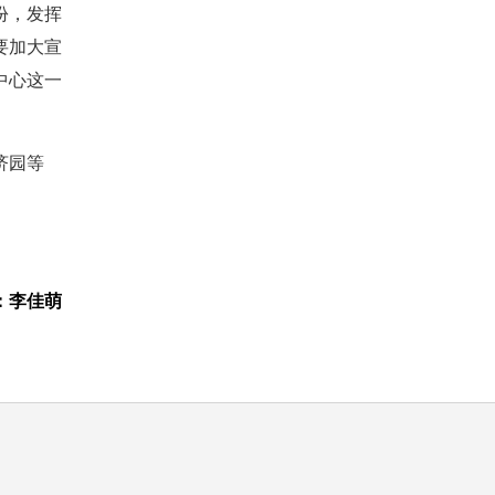
份，发挥
要加大宣
中心这一
济园等
：李佳萌