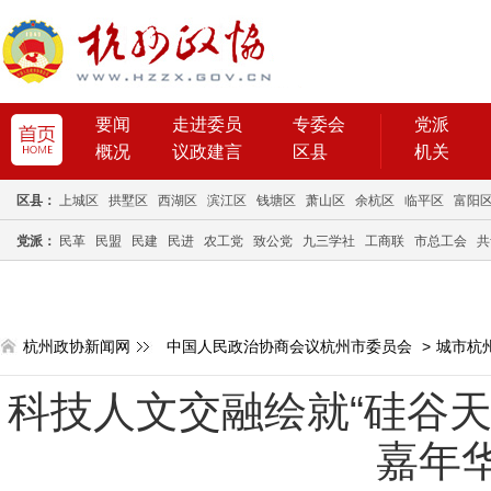
要闻
走进委员
专委会
党派
概况
议政建言
区县
机关
区县：
上城区
拱墅区
西湖区
滨江区
钱塘区
萧山区
余杭区
临平区
富阳
党派：
民革
民盟
民建
民进
农工党
致公党
九三学社
工商联
市总工会
共
杭州政协新闻网
中国人民政治协商会议杭州市委员会
>
城市杭
科技人文交融绘就“硅谷天堂
嘉年