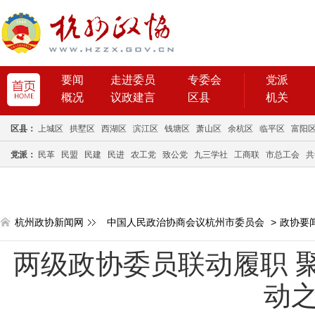
要闻
走进委员
专委会
党派
概况
议政建言
区县
机关
区县：
上城区
拱墅区
西湖区
滨江区
钱塘区
萧山区
余杭区
临平区
富阳
党派：
民革
民盟
民建
民进
农工党
致公党
九三学社
工商联
市总工会
共
杭州政协新闻网
中国人民政治协商会议杭州市委员会
>
政协要
两级政协委员联动履职 
动之