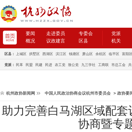
要闻
走进委员
专委会
党派
概况
议政建言
区县
机关
区县：
上城区
拱墅区
西湖区
滨江区
钱塘区
萧山区
余杭区
临平区
富阳
党派：
民革
民盟
民建
民进
农工党
致公党
九三学社
工商联
市总工会
共
杭州政协新闻网
中国人民政治协商会议杭州市委员会
>
政协要
助力完善白马湖区域配套
协商暨专