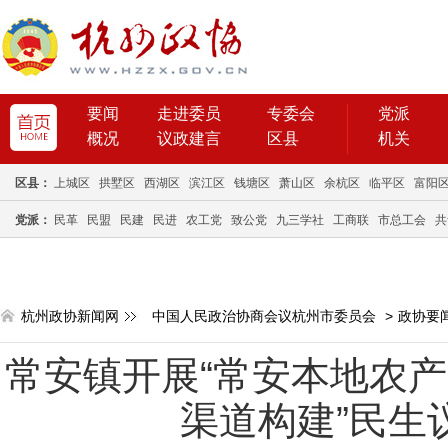
要闻
走进委员
专委会
党派
概况
议政建言
区县
机关
区县：
上城区
拱墅区
西湖区
滨江区
钱塘区
萧山区
余杭区
临平区
富阳
党派：
民革
民盟
民建
民进
农工党
致公党
九三学社
工商联
市总工会
共
杭州政协新闻网
中国人民政治协商会议杭州市委员会
>
政协要
常安镇开展“常安本地农
渠道构建”民生