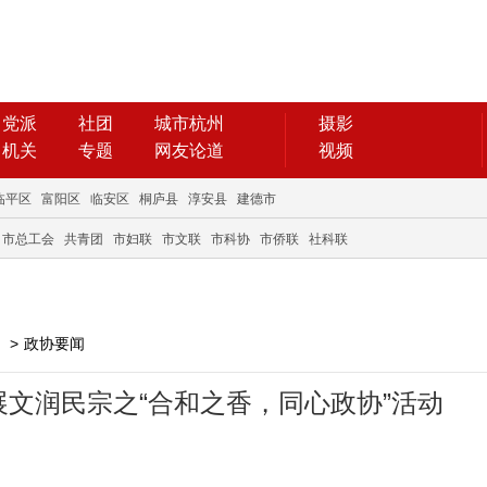
党派
社团
城市杭州
摄影
机关
专题
网友论道
视频
临平区
富阳区
临安区
桐庐县
淳安县
建德市
市总工会
共青团
市妇联
市文联
市科协
市侨联
社科联
>
政协要闻
文润民宗之“合和之香，同心政协”活动