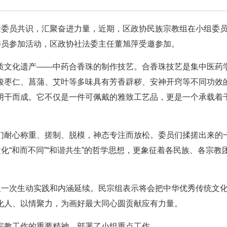
聚委员共识，汇聚奋进力量，近期，区政协民族宗教组在小组委
委员参加活动，区政协社法委主任董旭萍受邀参加。
质文化遗产——中药合香珠的制作技艺。合香珠技艺是集中医药
酸枣仁、菖蒲、艾叶等多味具有芳香辟秽、安神开窍等不同功效
阴干而成。它不仅是一件可佩戴的雅致工艺品，更是一个承载着
们耐心称重、搓制、脱模，神态专注而放松。委员们揉搓出来的
化“和而不同”“和谐共生”的哲学思想，更象征着各民族、各宗教
又一次生动实践和内涵延续。民宗组表示将会把中华优秀传统文
化人、以情聚力，为画好最大同心圆贡献应有力量。
宗教工作的重要精神，部署了小组重点工作。