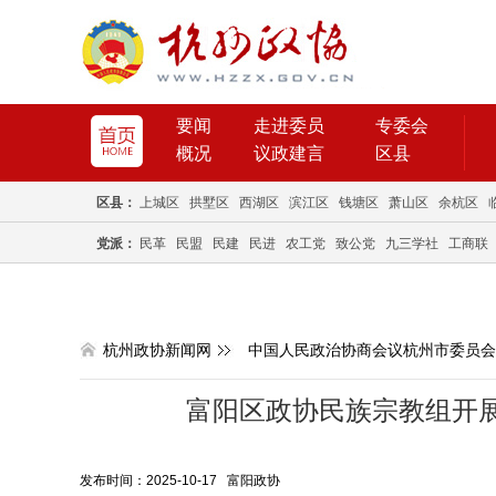
要闻
走进委员
专委会
概况
议政建言
区县
区县：
上城区
拱墅区
西湖区
滨江区
钱塘区
萧山区
余杭区
党派：
民革
民盟
民建
民进
农工党
致公党
九三学社
工商联
杭州政协新闻网
中国人民政治协商会议杭州市委员会
富阳区政协民族宗教组开展
发布时间：2025-10-17 富阳政协