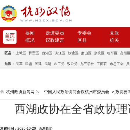
要闻
走进委员
专委会
党派
概况
议政建言
区县
机关
区县：
上城区
拱墅区
西湖区
滨江区
钱塘区
萧山区
余杭区
临平区
富阳
党派：
民革
民盟
民建
民进
农工党
致公党
九三学社
工商联
市总工会
共
杭州政协新闻网
中国人民政治协商会议杭州市委员会
>
政协要
西湖政协在全省政协理
发布时间：2025-10-20 西湖政协