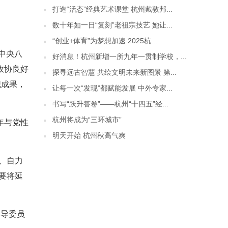
打造“活态”经典艺术课堂 杭州戴敦邦...
数十年如一日“复刻”老祖宗技艺 她让...
“创业+体育”为梦想加速 2025杭...
中央八
好消息！杭州新增一所九年一贯制学校，...
政协良好
探寻远古智慧 共绘文明未来新图景 第...
职成果，
让每一次“发现”都赋能发展 中外专家...
书写“跃升答卷”——杭州“十四五”经...
杭州将成为“三环城市”
年与党性
明天开始 杭州秋高气爽
、自力
要将延
引导委员