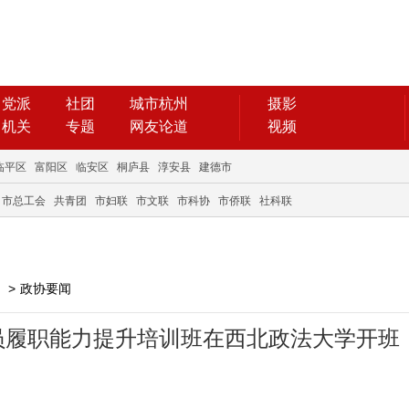
党派
社团
城市杭州
摄影
机关
专题
网友论道
视频
临平区
富阳区
临安区
桐庐县
淳安县
建德市
市总工会
共青团
市妇联
市文联
市科协
市侨联
社科联
>
政协要闻
委员履职能力提升培训班在西北政法大学开班