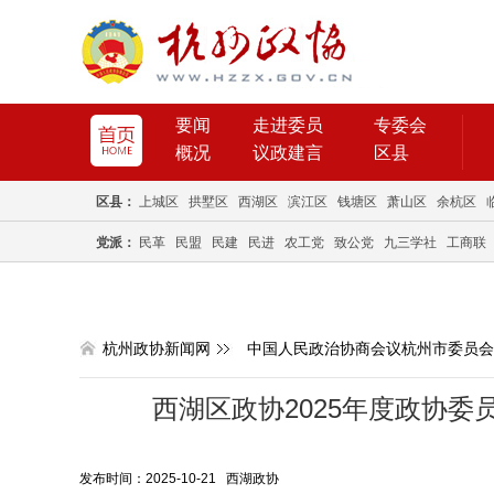
要闻
走进委员
专委会
概况
议政建言
区县
区县：
上城区
拱墅区
西湖区
滨江区
钱塘区
萧山区
余杭区
党派：
民革
民盟
民建
民进
农工党
致公党
九三学社
工商联
杭州政协新闻网
中国人民政治协商会议杭州市委员会
西湖区政协2025年度政协
发布时间：2025-10-21 西湖政协