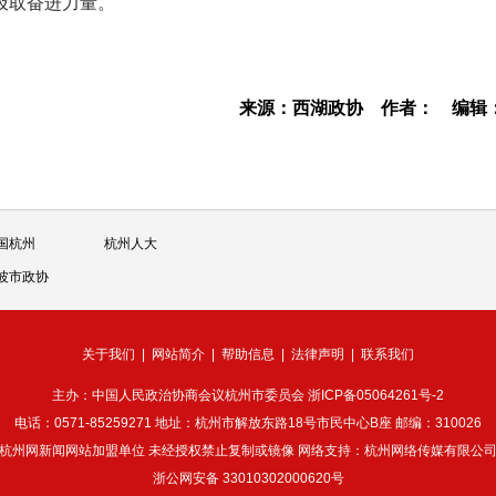
汲取奋进力量。
来源：西湖政协
作者：
编辑
国杭州
杭州人大
波市政协
关于我们
|
网站简介
|
帮助信息
|
法律声明
|
联系我们
主办：中国人民政治协商会议杭州市委员会
浙ICP备05064261号-2
电话：0571-85259271 地址：杭州市解放东路18号市民中心B座 邮编：310026
杭州网新闻网站加盟单位 未经授权禁止复制或镜像 网络支持：杭州网络传媒有限公
浙公网安备 33010302000620号