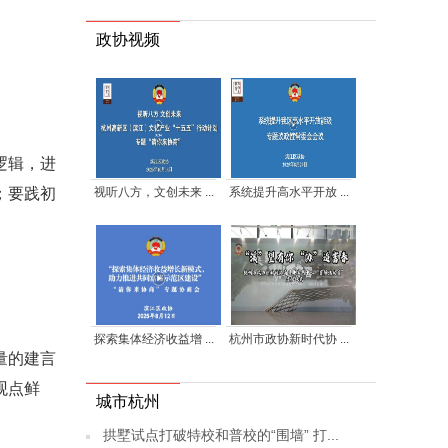
政协视频
逻辑，进
视听八方，文创未来 ...
系统提升高水平开放 ...
；要践初
探索集体经济收益增 ...
杭州市政协新时代协 ...
量的建言
观点鲜
城市杭州
拱墅试点打破特校和普校的“围墙” 打...