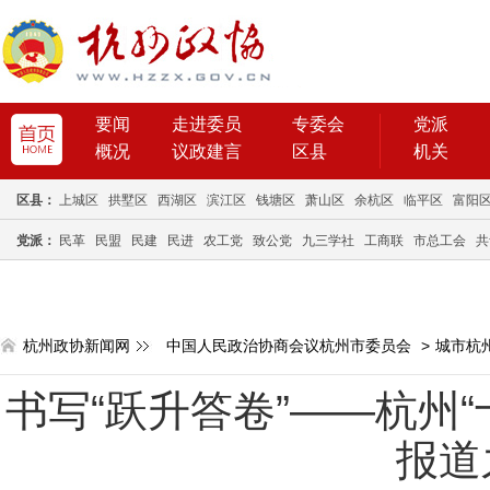
要闻
走进委员
专委会
党派
概况
议政建言
区县
机关
区县：
上城区
拱墅区
西湖区
滨江区
钱塘区
萧山区
余杭区
临平区
富阳
党派：
民革
民盟
民建
民进
农工党
致公党
九三学社
工商联
市总工会
共
杭州政协新闻网
中国人民政治协商会议杭州市委员会
>
城市杭
书写“跃升答卷”——杭州
报道