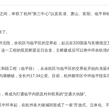
”之间，串联了杭州“第三中心”以及良渚、萧山、富阳、临平和
新了。
环北段，余杭区与临平区的交界处，起点在320国道与良塘线交
公里。这一工程的双层桥梁近日合龙，主桥建成后可以将中环余杭境
至仁和段工程（临平段），从余杭区与临平区的交界处开始向东延
塘栖镇，全长约17.34公里。目前，杭州都市区中环临平段实
后，将成为打通临平内部及对外联系的“交通大动脉”。
区中环串起，在杭州各大辅城间形成了一条“开放式、立体化、不