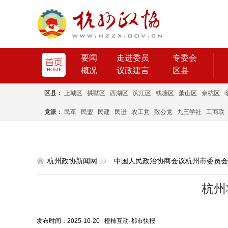
要闻
走进委员
专委会
概况
议政建言
区县
区县：
上城区
拱墅区
西湖区
滨江区
钱塘区
萧山区
余杭区
党派：
民革
民盟
民建
民进
农工党
致公党
九三学社
工商联
杭州政协新闻网
中国人民政治协商会议杭州市委员会
杭州
发布时间：2025-10-20 橙柿互动·都市快报