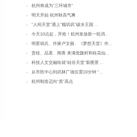
杭州将成为“三环城市”
明天开始 杭州秋高气爽
“人间天堂”遇上“糯叽叽”碳水王国 ...
今天10点起，开抢！杭州发放新一轮消...
明星胡兵、作家卢文丽、《梦想天堂》作...
赏桂、品茗、闻香 来满觉陇村和桂花仙...
科技人文交融绘就“硅谷天堂”新图景 ...
从市民中心到武林广场仅需10分钟 “...
杭州制造迈向“质”高点