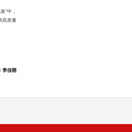
束”中，
州高质量
：李佳萌