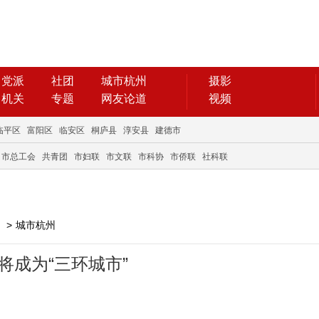
党派
社团
城市杭州
摄影
机关
专题
网友论道
视频
临平区
富阳区
临安区
桐庐县
淳安县
建德市
市总工会
共青团
市妇联
市文联
市科协
市侨联
社科联
>
城市杭州
将成为“三环城市”