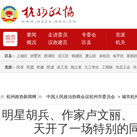
要闻
走进委员
专委会
党派
概况
议政建言
区县
机关
区县：
上城区
拱墅区
西湖区
滨江区
钱塘区
萧山区
余杭区
临平区
富阳
党派：
民革
民盟
民建
民进
农工党
致公党
九三学社
工商联
市总工会
共
杭州政协新闻网
中国人民政治协商会议杭州市委员会
>
城市杭
明星胡兵、作家卢文丽、
天开了一场特别的