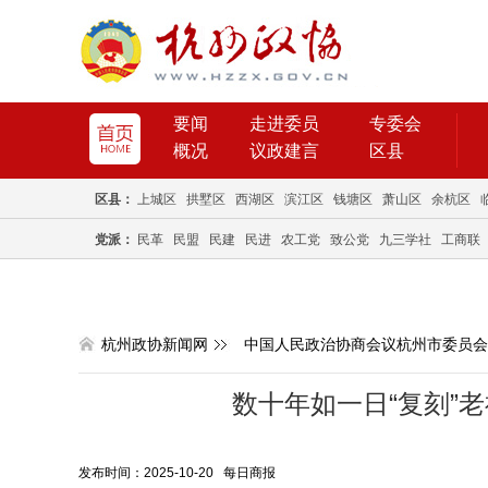
要闻
走进委员
专委会
概况
议政建言
区县
区县：
上城区
拱墅区
西湖区
滨江区
钱塘区
萧山区
余杭区
党派：
民革
民盟
民建
民进
农工党
致公党
九三学社
工商联
杭州政协新闻网
中国人民政治协商会议杭州市委员会
数十年如一日“复刻”
发布时间：2025-10-20 每日商报