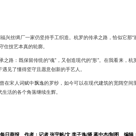
剩福兴丝绸厂一家仍坚持手工织造。杭罗的传承之路，恰似它那“
要守住技艺本真的轮廓。
之路：既保留传统的“魂”，又创造现代的“形”。在我看来，杭
于遇见了懂得坚守且愿意创新的手艺人。
曾在宋人词赋中飘逸的罗纱，如今可以在现代建筑的宽阔空间
代生活的各个角落继续生辉。
：每日商报
作者：记者 张宇帆/文 李子逸/摄 蒋中杰/制图
编辑