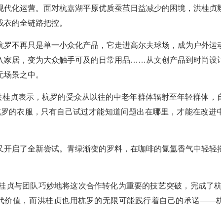
现代化运营。面对杭嘉湖平原优质蚕茧日益减少的困境，洪桂贞
成衣的全链路把控。
杭罗不再只是单一小众化产品，它走进高尔夫球场，成为户外运
入家居，变为大众触手可及的日常用品……从文创产品到时尚设
元场景之中。
”洪桂贞表示，杭罗的受众从以往的中老年群体辐射至年轻群体，
杭罗的衣服，只有自己试过才能知道问题出在哪里，才能在改进
又开启了全新尝试。青绿渐变的罗料，在咖啡的氤氲香气中轻轻
桂贞与团队巧妙地将这次合作转化为重要的技艺突破，完成了杭
代价值，而洪桂贞也用杭罗的无限可能践行着自己的承诺——