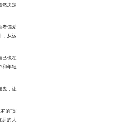
毅然决定
动者偏爱
计，从运
自己也在
中和年轻
摇曳，让
罗的“宽
杭罗的大