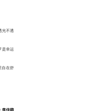
透光不透
罗是幸运
里自在舒
：李佳萌