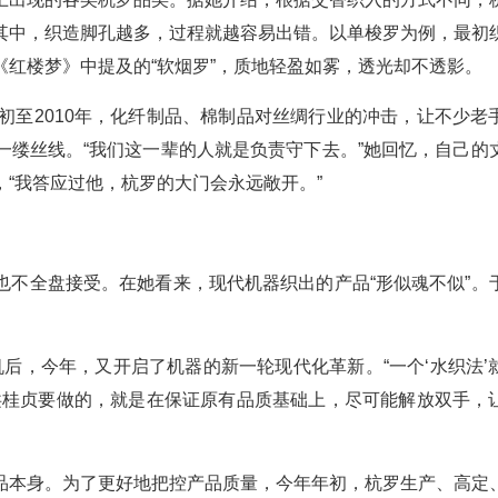
其中，织造脚孔越多，过程就越容易出错。以单梭罗为例，最初
红楼梦》中提及的“软烟罗”，质地轻盈如雾，透光却不透影。
初至2010年，化纤制品、棉制品对丝绸行业的冲击，让不少老
一缕丝线。“我们这一辈的人就是负责守下去。”她回忆，自己的
“我答应过他，杭罗的大门会永远敞开。”
也不全盘接受。在她看来，现代机器织出的产品“形似魂不似”。
机后，今年，又开启了机器的新一轮现代化革新。“一个‘水织法’
洪桂贞要做的，就是在保证原有品质基础上，尽可能解放双手，
品本身。为了更好地把控产品质量，今年年初，杭罗生产、高定