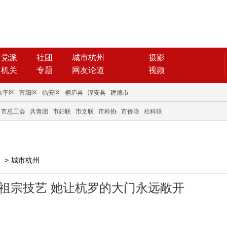
党派
社团
城市杭州
摄影
机关
专题
网友论道
视频
临平区
富阳区
临安区
桐庐县
淳安县
建德市
市总工会
共青团
市妇联
市文联
市科协
市侨联
社科联
>
城市杭州
老祖宗技艺 她让杭罗的大门永远敞开