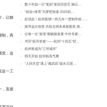
数十年如一日“复刻”老祖宗技艺 她让...
“创业+体育”为梦想加速 2025杭...
作，让她
好消息！杭州新增一所九年一贯制学校，...
探寻远古智慧 共绘文明未来新图景 第...
让每一次“发现”都赋能发展 中外专家...
烧制，再
书写“跃升答卷”——杭州“十四五”经...
杭州将成为“三环城市”
感觉，这
明天开始 杭州秋高气爽
“人间天堂”遇上“糯叽叽”碳水王国 ...
成这一工
一，直接
杭罗可分