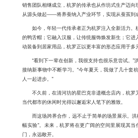
销售团队相继成立，杭罗的传承也从作坊式生产迈向
从源头做起——将养蚕纳入产业环节，实现从蚕茧到
如今，年轻一代传承者正为杭罗注入全新活力。
的鸭舌帽；它融入汉服，让传统服饰焕发新生；它进
动装备到居家用品，杭罗正以更丰富的形态应用于多
“看到下一辈在创新，我很支持也很乐意尝试。
接纳新事物中不断学习。“今年夏天，我做了几十套
人一起进步。”
不久前，在清河坊的星巴克非遗概念店内，杭罗
当代都市的休闲时光得以邂逅宋人笔下的雅致。
而这场跨界合作，远不止于简单的场景展示。洪
幅实验”。未来，杭罗将在更广阔的空间里展现其当
门，永远敞开。