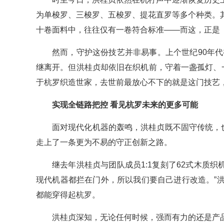
为单梭罗、三梭罗、五梭罗、提花直罗等多个种类。
十卷面料中，往往仅有一卷符合标准——而这，正是《
然而，守护这份技艺并非易事。上个世纪90年代
继离开。但洪桂贞却依旧在织机前，守着一盏孤灯、
于杭罗织造世家，去世前最放心不下的就是这门技艺，
实现全链路把控 看见杭罗未来的更多可能
面对现代化机器的轰鸣，洪桂贞既不固守传统，
走上了一条更为不易的守正创新之路。
继去年洪桂贞与团队成员1:1复刻了62式木质织
现代机器都拦在门外，所以我们要自己进行改造。”
都能穿得起杭罗。
洪桂贞深知，无论任何时候，强而有力的还是产