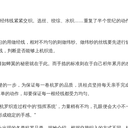
的经纬线紧紧交织。选丝、绞综、水织……重复了半个世纪的动
匀的用做经线，相对不均匀的则做纬纱。做纬纱的丝线要先进行
线，判断是否能够上机织造。
、薄如蝉翼的秘密就在于此。而手捻的标准则在于自己积年累月的
为关键的一步，为保证每一卷杭罗的品质，洪桂贞坚持每天亲手完
简单的动作，却要保证每一根经线都受力均匀。
杭罗织造过程中的‘指挥系统’，力量稍有不均，孔眼便会大小不
成稳定的手感。”
上出现的各类杭罗品类。据她介绍，根据交替织入的方式不同，