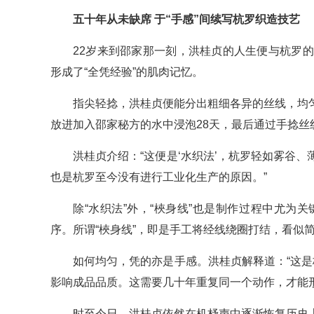
五十年从未缺席 于“手感”间续写杭罗织造技艺
22岁来到邵家那一刻，洪桂贞的人生便与杭罗
形成了“全凭经验”的肌肉记忆。
指尖轻捻，洪桂贞便能分出粗细各异的丝线，均
放进加入邵家秘方的水中浸泡28天，最后通过手捻丝
洪桂贞介绍：“这便是‘水织法’，杭罗轻如雾谷
也是杭罗至今没有进行工业化生产的原因。”
除“水织法”外，“梜身线”也是制作过程中尤
序。所谓“梜身线”，即是手工将经线绕圈打结，看似
如何均匀，凭的亦是手感。洪桂贞解释道：“这是
影响成品品质。这需要几十年重复同一个动作，才能形
时至今日，洪桂贞依然在机杼声中逐渐恢复历史