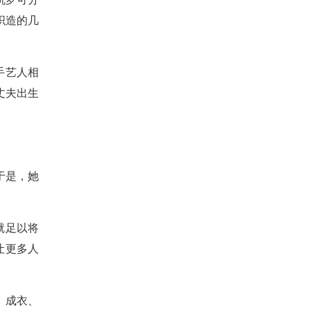
织造的几
手艺人相
丈夫出生
于是，她
就足以将
让更多人
、成衣、