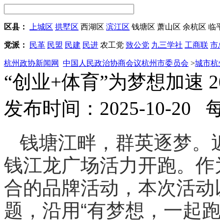
区县：
上城区
拱墅区
西湖区
滨江区
钱塘区
萧山区
余杭区
临
党派：
民革
民盟
民建
民进
农工党
致公党
九三学社
工商联
市
杭州政协新闻网
中国人民政治协商会议杭州市委员会
>
城市杭
“创业+体育”为梦想加速 
发布时间：2025-10-20
钱塘江畔，群英逐梦。近
钱江龙广场活力开跑。作
合的品牌活动，本次活动以
题，沿用“有梦想，一起跑