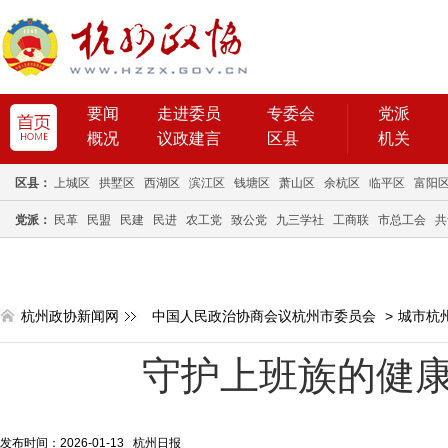
要闻
走进委员
专委会
党派
概况
议政建言
区县
机关
区县：
上城区
拱墅区
西湖区
滨江区
钱塘区
萧山区
余杭区
临平区
富阳
党派：
民革
民盟
民建
民进
农工党
致公党
九三学社
工商联
市总工会
共
杭州政协新闻网
中国人民政治协商会议杭州市委员会
>
城市杭
守护上班族的健康
发布时间：2026-01-13 杭州日报