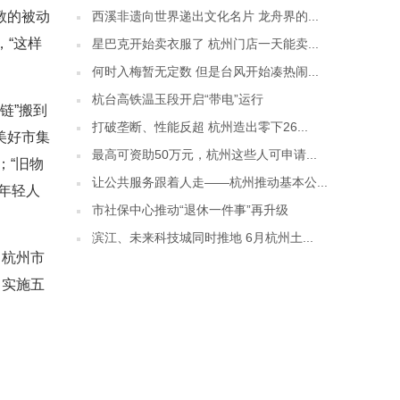
西溪非遗向世界递出文化名片 龙舟界的...
教的被动
，“这样
星巴克开始卖衣服了 杭州门店一天能卖...
何时入梅暂无定数 但是台风开始凑热闹...
杭台高铁温玉段开启“带电”运行
链”搬到
打破垄断、性能反超 杭州造出零下26...
美好市集
最高可资助50万元，杭州这些人可申请...
；“旧物
让公共服务跟着人走——杭州推动基本公...
年轻人
市社保中心推动“退休一件事”再升级
滨江、未来科技城同时推地 6月杭州土...
，杭州市
》实施五