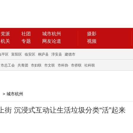
党派
社团
城市杭州
摄影
机关
专题
网友论道
视频
临平区
富阳区
临安区
桐庐县
淳安县
建德市
市总工会
共青团
市妇联
市文联
市科协
市侨联
社科联
>
城市杭州
堂上街 沉浸式互动让生活垃圾分类“活”起来