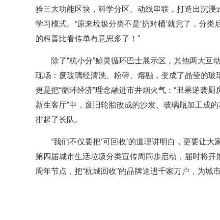
验三大功能区块，科学分区、动线串联，打造出沉浸
学习模式。“原来垃圾分类不是‘扔对桶’就完了，分类
的科普比看传单有意思多了！”
除了“杭小分”鲸灵循环巴士展示区，其他两大互
现场：废玻璃经清洗、粉碎、熔融，变成了晶莹的玻
更是把“循环经济”理念融进市井烟火气：“丑果逆袭
新生客厅”中，废旧轮胎改成的沙发、玻璃瓶加工成
排起了长队。
“我们不仅要把‘可回收’的道理讲明白，更要让大
第四届城市生活垃圾分类宣传周同步启动，届时将开展
周年节点，把“杭城回收”的品牌送进千家万户，为城