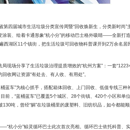
省第四届城市生活垃圾分类宣传周暨“回收焕新生，分类新时尚”
涂装、绘着卡通形象“杭小分”的移动巴士格外吸睛——全新打造
遍西湖区11个镇街，把生活垃圾可回收物科普课开到2万余名居
现场分享了生活垃圾治理提质增效的“杭州方案”：一套“1223+
回收网让资源“有处去、有人收、有用处”。
“蓝桶蓝车”为核心抓手，搭配箱体回收、上门回收、低值专线三种
前，“蓝桶蓝车”已覆盖5个城区、28个街镇、420个小区和单位
130吨，曾经“躺”在垃圾桶里的废塑料、旧纺织品，如今都能
—“杭小分”鲸灵循环巴士此次首次亮相。循环巴士依托科普、