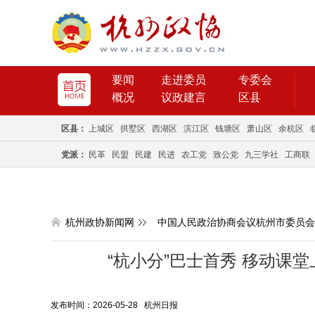
要闻
走进委员
专委会
概况
议政建言
区县
区县：
上城区
拱墅区
西湖区
滨江区
钱塘区
萧山区
余杭区
党派：
民革
民盟
民建
民进
农工党
致公党
九三学社
工商联
杭州政协新闻网
中国人民政治协商会议杭州市委员会
“杭小分”巴士首秀 移动课
发布时间：2026-05-28 杭州日报