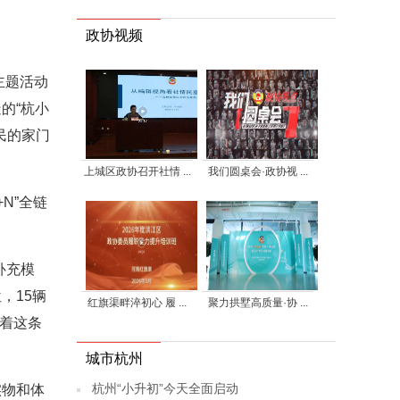
政协视频
主题活动
的“杭小
民的家门
上城区政协召开社情 ...
我们圆桌会·政协视 ...
N”全链
补充模
，15辆
红旗渠畔淬初心 履 ...
聚力拱墅高质量·协 ...
顺着这条
城市杭州
杭州“小升初”今天全面启动
实物和体