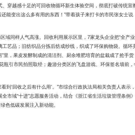
式、穿越感十足的可回收物循环新生体验空间，彻底打破传统宣
后还能变出这么多有用的东西！”带着孩子来打卡的市民张女士说
动区域同样人气高涨。回收利用展示区里，7家龙头企业把“全产业
璃工艺品；旧纺织品分拣后纺成纱线，织成了环保购物袋。循环
厨房”里，果皮发酵制成的清洁剂、厨余堆肥培育的盆栽成了抢手货
的花瓶引市民拍照取经；趣游分类区的飞盘游戏、环保签名墙前，
家看到‘回收之后有什么用’。”市综合行政执法局相关负责人表示
全市域“十进”志愿服务活动，结合《浙江省生活垃圾管理条例
市绿色低碳发展注入新动能。