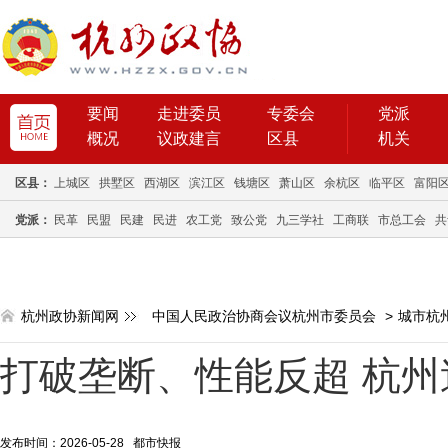
要闻
走进委员
专委会
党派
概况
议政建言
区县
机关
区县：
上城区
拱墅区
西湖区
滨江区
钱塘区
萧山区
余杭区
临平区
富阳
党派：
民革
民盟
民建
民进
农工党
致公党
九三学社
工商联
市总工会
共
杭州政协新闻网
中国人民政治协商会议杭州市委员会
>
城市杭
打破垄断、性能反超 杭州造
发布时间：2026-05-28 都市快报