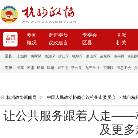
要闻
走进委员
专委会
党派
概况
议政建言
区县
机关
区县：
上城区
拱墅区
西湖区
滨江区
钱塘区
萧山区
余杭区
临平区
富阳
党派：
民革
民盟
民建
民进
农工党
致公党
九三学社
工商联
市总工会
共
杭州政协新闻网
中国人民政治协商会议杭州市委员会
>
城市杭
让公共服务跟着人走——
及更多